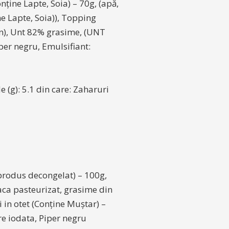
nține Lapte, Soia) – 70g, (apă,
e Lapte, Soia)), Topping
ian), Unt 82% grasime, (UNT
per negru, Emulsifiant:
de (g): 5.1 din care: Zaharuri
 produs decongelat) – 100g,
vaca pasteurizat, grasime din
i in otet (Conține Muștar) –
re iodata, Piper negru