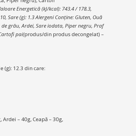
a, Piper negru), Cartofi
loare Energetică (kJ/kcal): 743.4 / 178.3,
): 10, Sare (g): 1.3 Alergeni Conține: Gluten, Ouă
ă de grâu, Ardei, Sare iodata, Piper negru, Praf
artofi pai(
produs/din produs decongelat) –
e (g): 12.3 din care:
, Ardei – 40g, Ceapă – 30g,