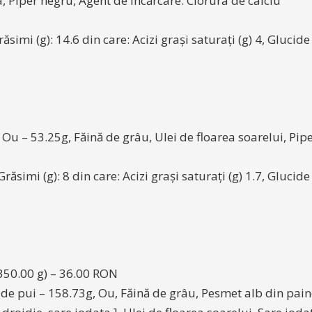
a, Piper negru, Agent de încărcare: Clorura de calciu
ăsimi (g): 14.6 din care: Acizi grași saturați (g) 4, Glucide
 Ou – 53.25g, Făină de grâu, Ulei de floarea soarelui, Pip
răsimi (g): 8 din care: Acizi grași saturați (g) 1.7, Glucide
(350.00 g) – 36.00 RON
de pui – 158.73g, Ou, Făină de grâu, Pesmet alb din paine