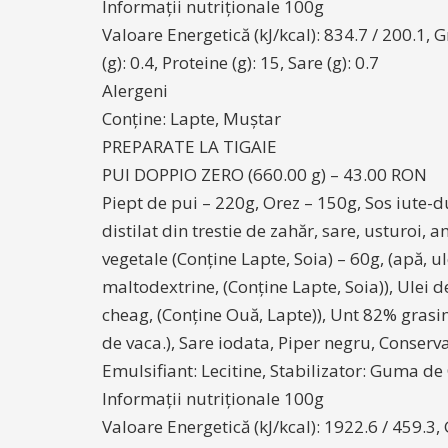
Informații nutriționale 100g
Valoare Energetică (kJ/kcal): 834.7 / 200.1, Gr
(g): 0.4, Proteine (g): 15, Sare (g): 0.7
Alergeni
Conține: Lapte, Muștar
PREPARATE LA TIGAIE
PUI DOPPIO ZERO (660.00 g) – 43.00 RON
Piept de pui – 220g, Orez – 150g, Sos iute-du
distilat din trestie de zahăr, sare, usturoi
vegetale (Conține Lapte, Soia) – 60g, (apă, 
maltodextrine, (Conține Lapte, Soia)), Ulei d
cheag, (Conține Ouă, Lapte)), Unt 82% gras
de vaca.), Sare iodata, Piper negru, Conservan
Emulsifiant: Lecitine, Stabilizator: Guma
Informații nutriționale 100g
Valoare Energetică (kJ/kcal): 1922.6 / 459.3, G