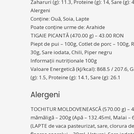
Zaharuri (g): 11.3, Proteine (g): 14, Sare (g): 
Alergeni
Conține: Ouă, Soia, Lapte
Poate conține urme de: Arahide
TIGAIE PICANTĂ (470.00 g) – 43.00 RON
Piept de pui – 100g, Cotlet de porc – 100g, 
30g, Sare iodata, Chili, Piper negru
Informații nutriționale 100g
Valoare Energetică (kJ/kcal): 868.5 / 207.6, Gr
(g): 1.5, Proteine (g): 14.1, Sare (g): 26.1
Alergeni
TOCHITUR MOLDOVENEASCĂ (570.00 g) – 4
mămăligă – 200g (Apă – 132.45ml, Malai – 66
(LAPTE de vaca pasteurizat, sare, clorura de c