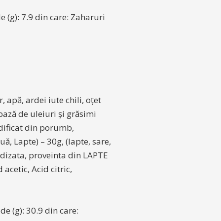
de (g): 7.9 din care: Zaharuri
 apă, ardei iute chili, oțet
bază de uleiuri și grăsimi
odificat din porumb,
ă, Lapte) – 30g, (lapte, sare,
dizata, proveinta din LAPTE
acetic, Acid citric,
de (g): 30.9 din care: