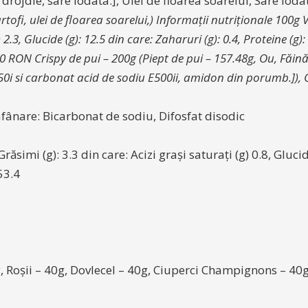
ojdie, sare iodata.], Ulei de floarea soarelui, Sare iodat
ofi, ulei de floarea soarelui,) Informații nutriționale 100g Va
) 2.3, Glucide (g): 12.5 din care: Zaharuri (g): 0.4, Proteine (g
.00 RON Crispy de pui – 200g (Piept de pui – 157.48g, Ou, Făin
50i si carbonat acid de sodiu E500ii, amidon din porumb.]), C
e afânare: Bicarbonat de sodiu, Difosfat disodic
răsimi (g): 3.3 din care: Acizi grași saturați (g) 0.8, Glucid
 53.4
g, Roșii – 40g, Dovlecel – 40g, Ciuperci Champignons – 40g