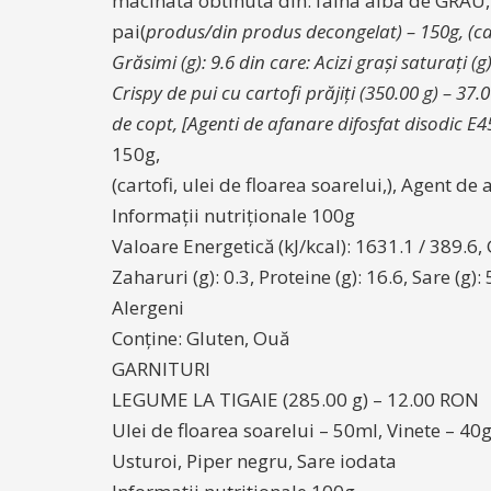
macinata obtinuta din: faina alba de GRAU, dr
pai(
produs/din produs decongelat) – 150g, (cart
Grăsimi (g): 9.6 din care: Acizi grași saturați (g
Crispy de pui cu cartofi prăjiți (350.00 g) – 37
de copt, [Agenti de afanare difosfat disodic E4
150g,
(cartofi, ulei de floarea soarelui,), Agent d
Informații nutriționale 100g
Valoare Energetică (kJ/kcal): 1631.1 / 389.6, G
Zaharuri (g): 0.3, Proteine (g): 16.6, Sare (g):
Alergeni
Conține: Gluten, Ouă
GARNITURI
LEGUME LA TIGAIE (285.00 g) – 12.00 RON
Ulei de floarea soarelui – 50ml, Vinete – 40
Usturoi, Piper negru, Sare iodata