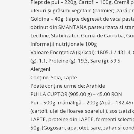
Piept de pui – 220g, Cartofi – 100g, Cremă p
uleiuri și grăsimi vegetale (palmier), zară 
Goldina – 40g, (lapte degresat de vaca paste
obtinut din SMANTANA pasteurizata si standa
Lecitine, Stabilizator: Guma de Carruba, 
Informații nutriționale 100g
Valoare Energetică (kJ/kcal): 1805.1 / 431.4, G
(g): 1.1, Proteine (g): 19.3, Sare (g): 59.5
Alergeni
Conține: Soia, Lapte
Poate conține urme de: Arahide
PUI LA CUPTOR (905.00 g) – 45.00 RON
Pui – 500g, mămăligă – 200g (Apă – 132.45ml
(cartofi, ulei de floarea soarelui,), sos tza
LAPTE, proteine din LAPTE, fermenti selection
50g, (Gogosari, apa, otet, sare, zahar si co