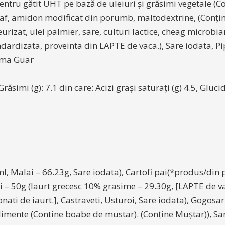
entru gătit UHT pe bază de uleiuri și grăsimi vegetale (Co
praf, amidon modificat din porumb, maltodextrine, (Conțin
urizat, ulei palmier, sare, culturi lactice, cheag microb
rdizata, proveinta din LAPTE de vaca.), Sare iodata, Pi
Guma Guar
răsimi (g): 7.1 din care: Acizi grași saturați (g) 4.5, Gluci
, Malai – 66.23g, Sare iodata), Cartofi pai(*produs/din
tziki – 50g (Iaurt grecesc 10% grasime – 29.30g, [LAPTE de 
ati de iaurt.], Castraveti, Usturoi, Sare iodata), Gogosar
ndimente (Contine boabe de mustar). (Conține Muștar)), Sa