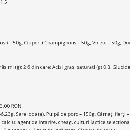
41.5
Roșii – 50g, Ciuperci Champignons – 50g, Vinete – 50g, Dov
ăsimi (g): 2.6 din care: Acizi grași saturați (g) 0.8, Glucide
3.00 RON
.23g, Sare iodata), Pulpă de porc – 150g, Cârnați fierți 
alciu: agent de intarire, cheag, culturi lactice selectionat