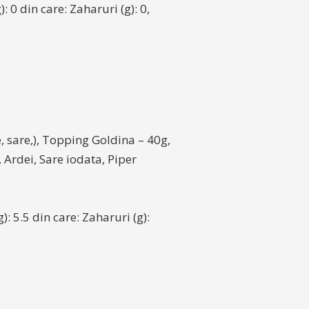
): 0 din care: Zaharuri (g): 0,
, sare,), Topping Goldina – 40g,
 Ardei, Sare iodata, Piper
g): 5.5 din care: Zaharuri (g):