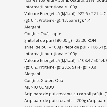
floarea soarelui – 30ml, Usturoi, Sare iodat
Informații nutriționale 100g
Valoare Energetică (kJ/kcal): 922.6 / 221.4, Gr
(g): 0.4, Proteine (g): 13, Sare (g): 1.4
Alergeni
Conține: Ouă, Lapte
Șnițel el de pui (180.00 g) – 25.00 RON
șnițel de pui – 180g (Piept de pui – 106.51g,
Informații nutriționale 100g
Valoare Energetică (kJ/kcal): 2108.4 / 504.4, G
(g): 0.2, Proteine (g): 23.5, Sare (g): 70.8
Alergeni
Conține: Gluten, Ouă
MENIU COMBO
Aripioare de pui crocante cu cartofi prăjiți 
Aripioare de pui crocante – 200g (Aripioare 