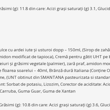
ăsimi (g): 11.8 din care: Acizi grași saturați (g) 3.1, Gluci
lce cu ardei iute și usturoi dopp – 150ml, (Sirop de zahăr,
, amidon modificat de tapioca), Cremă pentru gătit UHT pe 
uleiuri și grăsimi vegetale (palmier), zară praf, amidon m
e floarea soarelui – 40ml, Brânză dură Italiana (Conține Ou
ime, (UNT obtinut din SMANTANA pasteurizata si standar
t: Sorbat de potasiu, Lizozim, Corector de aciditate: Acid 
 de Carruba, Guma Guar, Guma de Xantan
răsimi (g): 10.8 din care: Acizi grași saturați (g) 3.6, Gluci