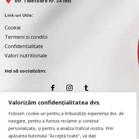
str. Taietoare nr. 24 Iasi
Link-uri Utile:
Cookie
Termeni si conditii
Confidentialitate
Valori nutritionale
Hai să socializăm:
Valorizăm confidențialitatea dvs.
Link-uri Externe:
Folosim cookie-uri pentru a îmbunătăți experiența dvs. de
ANPC
navigare, pentru a furniza reclame și conținut
Sol. litigii
personalizate, și pentru a analiza traficul nostru. Prin
apăsarea butonului "Acceptă toate", vă dați