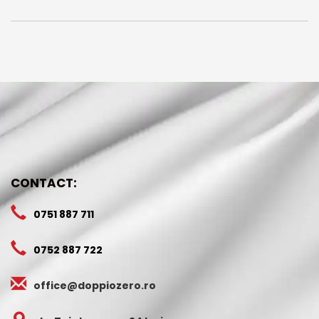
CONTACT:
0751 887 711
0752 887 722
office@doppiozero.ro